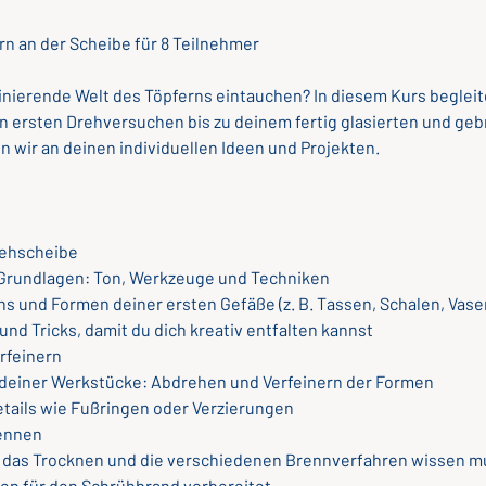
rn an der Scheibe für 8 Teilnehmer
szinierende Welt des Töpferns eintauchen? In diesem Kurs begleit
en ersten Drehversuchen bis zu deinem fertig glasierten und geb
 wir an deinen individuellen Ideen und Projekten.
Drehscheibe
e Grundlagen: Ton, Werkzeuge und Techniken
ns und Formen deiner ersten Gefäße (z. B. Tassen, Schalen, Vase
 und Tricks, damit du dich kreativ entfalten kannst
rfeinern
deiner Werkstücke: Abdrehen und Verfeinern der Formen
etails wie Fußringen oder Verzierungen
rennen
er das Trocknen und die verschiedenen Brennverfahren wissen m
en für den Schrühbrand vorbereitet