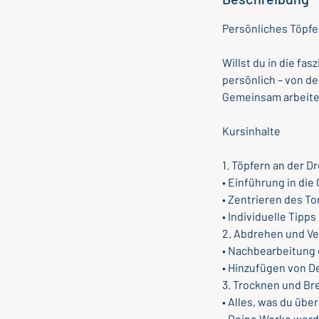
Persönliches Töpfe
Willst du in die fa
persönlich – von d
Gemeinsam arbeiten
Kursinhalte
1. Töpfern an der 
• Einführung in di
• Zentrieren des To
• Individuelle Tipps
2. Abdrehen und Ve
• Nachbearbeitung 
• Hinzufügen von D
3. Trocknen und B
• Alles, was du üb
• Deine Werke werd