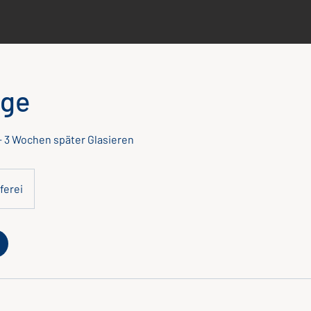
age
) + 3 Wochen später Glasieren
ferei