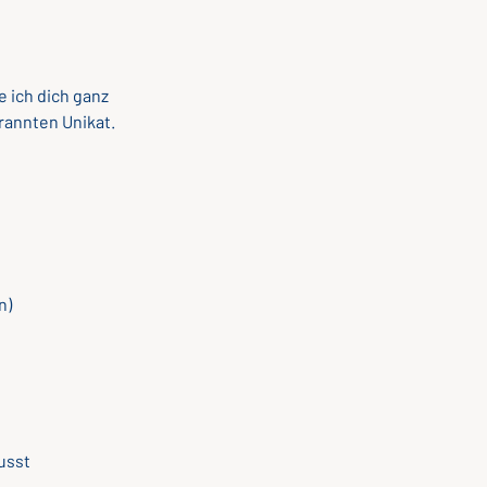
e ich dich ganz
rannten Unikat.
n)
usst