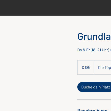
Grundl
Do & Fr (18 -21 Uhr
185
Euro
€ 185
Die Töp
Buche dein Platz
Beschreibung